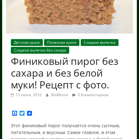
Детская кухня
Полезная кухня
Сладкая выпечка
Сладкая выпечка без сахара
Финиковый пирог без
сахара и без белой
муки! Рецепт с фото.
13 июня, 2016
BioMama
0 Комментариев
F
T
a
w
c
i
Этот финиковый пирог получается очень сытным,
e
t
питательным, и вкусным. Самое главное, в этом
b
t
o
e