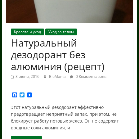
Красота и уход
Уход за телом
Натуральный
дезодорант без
алюминия (рецепт)
3 июня, 2016
BioMama
0 Комментариев
F
T
a
w
c
i
Этот натуральный дезодорант эффективно
e
t
предотвращает неприятный запах, при этом, не
b
t
o
e
блокирует работу потовых желез. Он не содержит
o
r
вредные соли алюминия, и
k