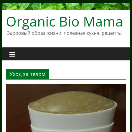
Skip
to
Organic Bio Mama
content
Здоровый образ жизни, полезная кухня, рецепты
Уход за телом