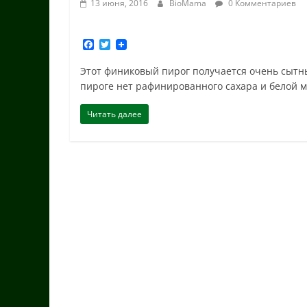
13 июня, 2016
BioMama
0 Комментариев
F
T
a
w
c
i
Этот финиковый пирог получается очень сытны
e
t
пироге нет рафинированного сахара и белой м
b
t
o
e
o
r
Читать далее
k