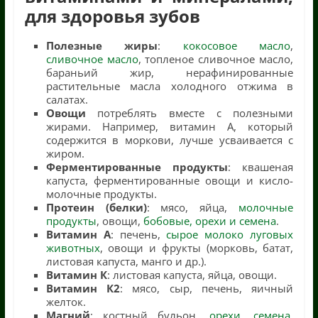
для здоровья зубов
Полезные жиры
:
кокосовое масло
,
сливочное масло
, топленое сливочное масло,
бараньий жир, нерафинированные
растительные масла холодного отжима в
салатах.
Овощи
потреблять вместе с полезными
жирами. Например, витамин А, который
содержится в моркови, лучше усваивается с
жиром.
Ферментированные продукты
: квашеная
капуста, ферментированные овощи и кисло-
молочные продукты.
Протеин (белки)
: мясо, яйца,
молочные
продукты
, овощи,
бобовые, орехи и семена
.
Витамин А
: печень,
сырое молоко луговых
животных
, овощи и фрукты (морковь, батат,
листовая капуста, манго и др.).
Витамин К
: листовая капуста, яйца, овощи.
Витамин К2
: мясо, сыр, печень, яичный
желток.
Магний
: костный бульон,
орехи, семена
,