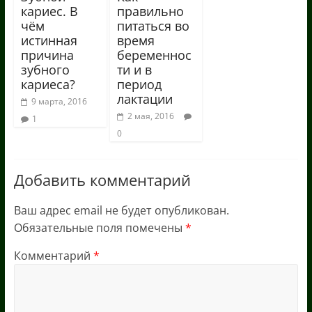
кариес. В
правильно
чём
питаться во
истинная
время
причина
беременнос
зубного
ти и в
кариеса?
период
лактации
9 марта, 2016
2 мая, 2016
1
0
Добавить комментарий
Ваш адрес email не будет опубликован.
Обязательные поля помечены
*
Комментарий
*