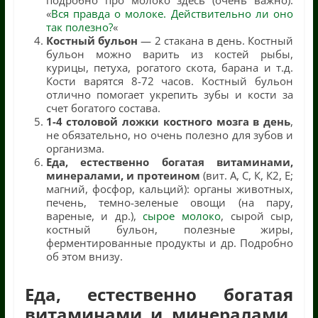
подробно про молоко здесь (очень важно):
«
Вся правда о молоке. Действительно ли оно
так полезно?
«
Костный бульон
— 2 стакана в день. Костный
бульон можно варить из костей рыбы,
курицы, петуха, рогатого скота, барана и т.д.
Кости варятся 8-72 часов. Костный бульон
отлично помогает укрепить зубы и кости за
счет богатого состава.
1-4 столовой ложки костного мозга в день
,
не обязательно, но очень полезно для зубов и
организма.
Еда, естественно богатая витаминами,
минералами, и протеином
(вит. А, С, К, К2, Е;
магний, фосфор, кальций): органы животных,
печень, темно-зеленые овощи (на пару,
вареные, и др.),
сырое молоко
, сырой сыр,
костный бульон, полезные жиры,
ферментированные продукты и др. Подробно
об этом внизу.
Еда, естественно богатая
витаминами и минералами,