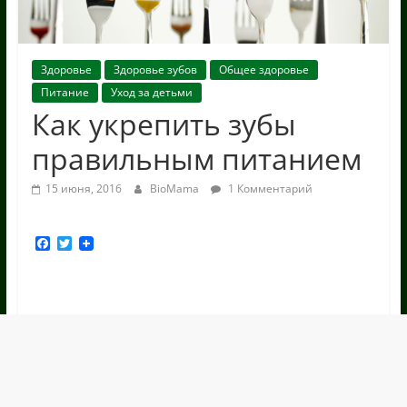
Здоровье
Здоровье зубов
Общее здоровье
Питание
Уход за детьми
Как укрепить зубы
правильным питанием
15 июня, 2016
BioMama
1 Комментарий
F
T
a
w
c
i
e
t
b
t
o
e
o
r
k